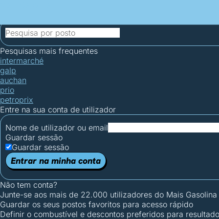
Mais Gasolina
Postos por concelho
Postos mais baratos
Mapa de postos
Est
Ciclo Dia/Noite
Pesquisas mais frequentes
intermarché
galp
auchan
prio
petroprix
Entre na sua conta de utilizador
Nome de utilizador ou email
Guardar sessão
Guardar sessão
Entrar na minha conta
Não tem conta?
Junte-se aos mais de 22.000 utilizadores do Mais Gasolina
Guardar os seus postos favoritos para acesso rápido
Definir o combustível e descontos preferidos para resultad