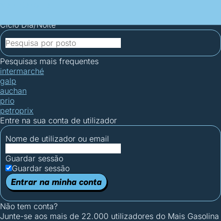
Mais Gasolina
Postos por concelho
Postos mais baratos
Mapa de
postos
Estatísticas dos combustíveis
Calculadoras
Ciclo Dia/Noite
Pesquisas mais frequentes
intermarché
galp
auchan
prio
petroprix
Entre na sua conta de utilizador
Nome de utilizador ou email
Guardar sessão
Guardar sessão
Entrar na minha conta
Não tem conta?
Junte-se aos mais de 22.000 utilizadores do Mais Gasolina