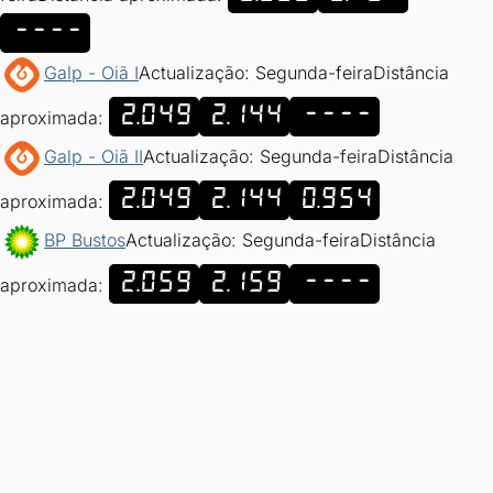
----
Galp - Oiã I
Actualização: Segunda-feira
Distância
2.049
2.144
----
aproximada:
Galp - Oiã II
Actualização: Segunda-feira
Distância
2.049
2.144
0.954
aproximada:
BP Bustos
Actualização: Segunda-feira
Distância
2.059
2.159
----
aproximada: