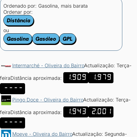
Ordenado por:
Gasolina, mais barata
Ordenar por:
Distância
ou
Gasolina
Gasóleo
GPL
Intermarché - Oliveira do Bairro
Actualização: Terça-
1.909
1.979
feira
Distância aproximada:
----
Pingo Doce - Oliveira do Bairro
Actualização: Terça-
1.943
2.001
feira
Distância aproximada:
----
Moeve - Oliveira do Bairro
Actualização: Segunda-