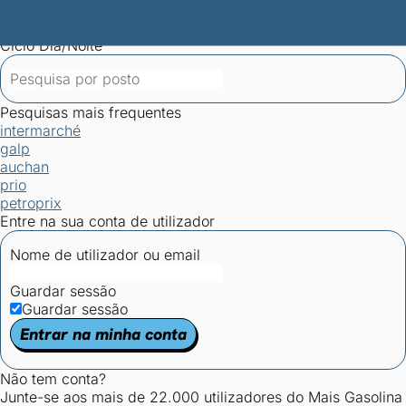
Mais Gasolina
Postos por concelho
Postos mais baratos
Mapa de
postos
Estatísticas dos combustíveis
Calculadoras
Ciclo Dia/Noite
Pesquisas mais frequentes
intermarché
galp
auchan
prio
petroprix
Entre na sua conta de utilizador
Nome de utilizador ou email
Guardar sessão
Guardar sessão
Entrar na minha conta
Não tem conta?
Junte-se aos mais de 22.000 utilizadores do Mais Gasolina