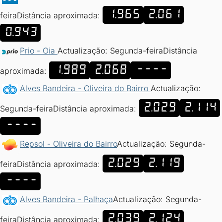
1.965
2.061
feira
Distância aproximada:
0.943
Prio - Oia
Actualização: Segunda-feira
Distância
1.989
2.068
----
aproximada:
Alves Bandeira - Oliveira do Bairro
Actualização:
2.029
2.114
Segunda-feira
Distância aproximada:
----
Repsol - Oliveira do Bairro
Actualização: Segunda-
2.029
2.119
feira
Distância aproximada:
----
Alves Bandeira - Palhaça
Actualização: Segunda-
2.039
2.124
feira
Distância aproximada: