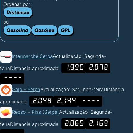
Ordenar por:
Distância
ou
Gasolina
Gasóleo
GPL
Intermarché Serpa
Actualização: Segunda-
1.990
2.078
feira
Distância aproximada:
----
Galp - Serpa
Actualização: Segunda-feira
Distância
2.049
2.144
----
aproximada:
Repsol - Pias (Serpa)
Actualização: Segunda-
2.069
2.169
feira
Distância aproximada: