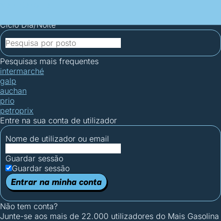
Mais Gasolina
Postos por concelho
Postos mais baratos
Mapa de
postos
Estatísticas dos combustíveis
Calculadoras
Ciclo Dia/Noite
Pesquisas mais frequentes
intermarché
galp
auchan
prio
petroprix
Entre na sua conta de utilizador
Nome de utilizador ou email
Guardar sessão
Guardar sessão
Entrar na minha conta
Não tem conta?
Junte-se aos mais de 22.000 utilizadores do Mais Gasolina