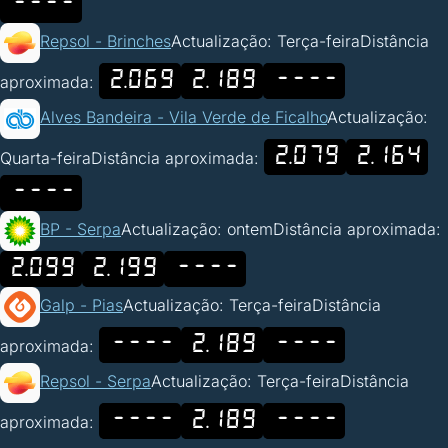
----
Repsol - Brinches
Actualização: Terça-feira
Distância
2.069
2.189
----
aproximada:
Alves Bandeira - Vila Verde de Ficalho
Actualização:
2.079
2.164
Quarta-feira
Distância aproximada:
----
BP - Serpa
Actualização: ontem
Distância aproximada:
2.099
2.199
----
Galp - Pias
Actualização: Terça-feira
Distância
----
2.189
----
aproximada:
Repsol - Serpa
Actualização: Terça-feira
Distância
----
2.189
----
aproximada: