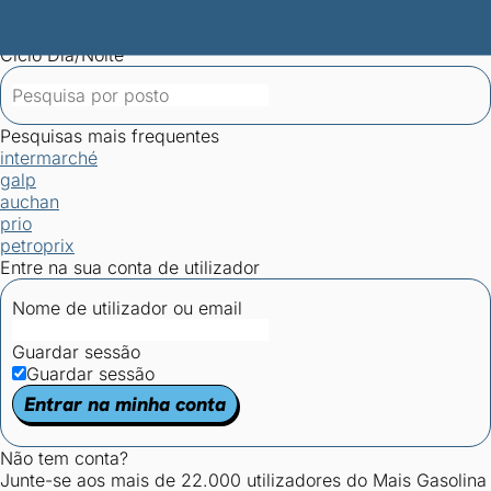
Mais Gasolina
Postos por concelho
Postos mais baratos
Mapa de
postos
Estatísticas dos combustíveis
Calculadoras
Ciclo Dia/Noite
Pesquisas mais frequentes
intermarché
galp
auchan
prio
petroprix
Entre na sua conta de utilizador
Nome de utilizador ou email
Guardar sessão
Guardar sessão
Entrar na minha conta
Não tem conta?
Junte-se aos mais de 22.000 utilizadores do Mais Gasolina