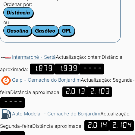
Ordenar por:
Distância
ou
Gasolina
Gasóleo
GPL
Intermarché - Sertã
Actualização: ontem
Distância
1.879
1.939
----
aproximada:
Galp - Cernache do Bonjardim
Actualização: Segunda-
2.013
2.103
feira
Distância aproximada:
----
Auto Modelar - Cernache do Bonjardim
Actualização:
2.014
2.104
Segunda-feira
Distância aproximada: