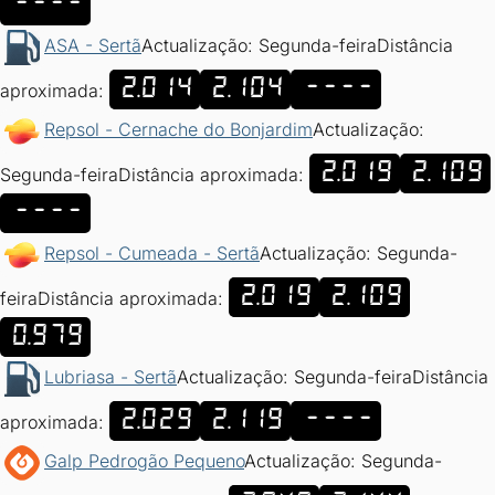
----
ASA - Sertã
Actualização: Segunda-feira
Distância
2.014
2.104
----
aproximada:
Repsol - Cernache do Bonjardim
Actualização:
2.019
2.109
Segunda-feira
Distância aproximada:
----
Repsol - Cumeada - Sertã
Actualização: Segunda-
2.019
2.109
feira
Distância aproximada:
0.979
Lubriasa - Sertã
Actualização: Segunda-feira
Distância
2.029
2.119
----
aproximada:
Galp Pedrogão Pequeno
Actualização: Segunda-