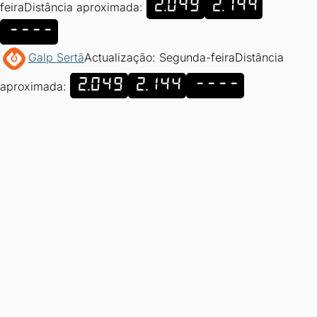
2.049
2.144
feira
Distância aproximada:
----
Galp Sertã
Actualização: Segunda-feira
Distância
2.049
2.144
----
aproximada: