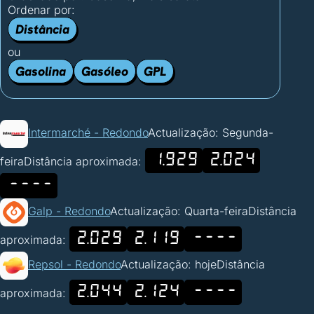
Ordenar por:
Distância
ou
Gasolina
Gasóleo
GPL
Intermarché - Redondo
Actualização: Segunda-
1.929
2.024
feira
Distância aproximada:
----
Galp - Redondo
Actualização: Quarta-feira
Distância
2.029
2.119
----
aproximada:
Repsol - Redondo
Actualização: hoje
Distância
2.044
2.124
----
aproximada: