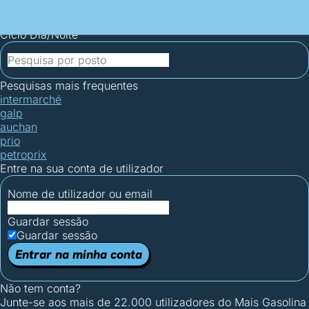
Mais Gasolina
Postos por concelho
Postos mais baratos
Mapa de
postos
Estatísticas dos combustíveis
Calculadoras
Ciclo Dia/Noite
Pesquisas mais frequentes
intermarché
galp
auchan
prio
petroprix
Entre na sua conta de utilizador
Nome de utilizador ou email
Guardar sessão
Guardar sessão
Entrar na minha conta
Não tem conta?
Junte-se aos mais de 22.000 utilizadores do Mais Gasolina