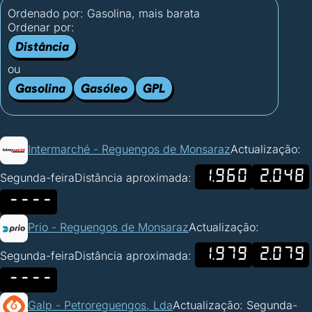
Ordenado por:
Gasolina, mais barata
Ordenar por:
Distância
ou
Gasolina
Gasóleo
GPL
Intermarché - Reguengos de Monsaraz
Actualização:
1.960
2.048
Segunda-feira
Distância aproximada:
----
Prio - Reguengos de Monsaraz
Actualização:
1.979
2.079
Segunda-feira
Distância aproximada:
----
Galp - Petroreguengos, Lda
Actualização: Segunda-