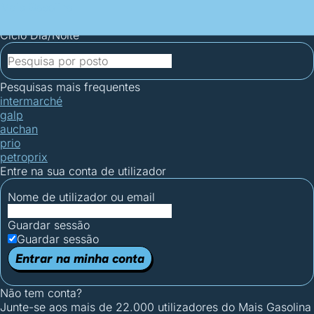
Mais Gasolina
Postos por concelho
Postos mais baratos
Mapa de
postos
Estatísticas dos combustíveis
Calculadoras
Ciclo Dia/Noite
Pesquisas mais frequentes
intermarché
galp
auchan
prio
petroprix
Entre na sua conta de utilizador
Nome de utilizador ou email
Guardar sessão
Guardar sessão
Entrar na minha conta
Não tem conta?
Junte-se aos mais de 22.000 utilizadores do Mais Gasolina