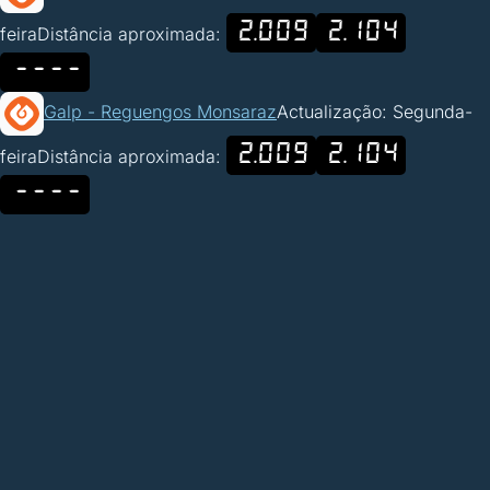
2.009
2.104
feira
Distância aproximada:
----
Galp - Reguengos Monsaraz
Actualização: Segunda-
2.009
2.104
feira
Distância aproximada:
----