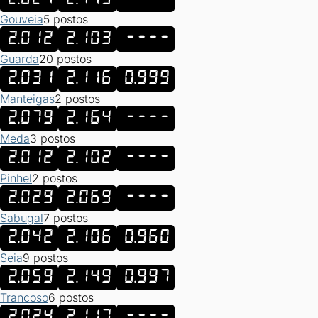
Gouveia
5 postos
2.012
2.103
----
Guarda
20 postos
2.031
2.116
0.999
Manteigas
2 postos
2.079
2.164
----
Meda
3 postos
2.012
2.102
----
Pinhel
2 postos
2.029
2.069
----
Sabugal
7 postos
2.042
2.106
0.960
Seia
9 postos
2.059
2.149
0.997
Trancoso
6 postos
2.024
2.117
----