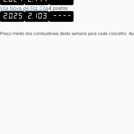
Vila Nova de Foz Côa
4 postos
2.025
2.103
----
Preço médio dos combustíveis desta semana para cada concelho. Apen