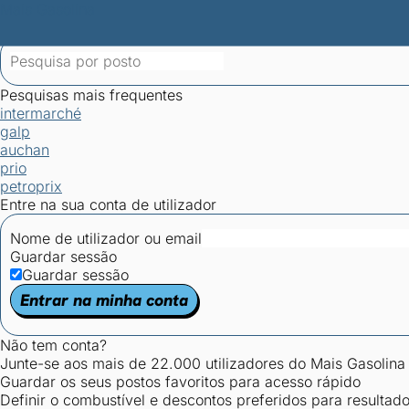
Mais Gasolina
Postos por concelho
Postos mais baratos
Mapa de postos
Est
Ciclo Dia/Noite
Pesquisas mais frequentes
intermarché
galp
auchan
prio
petroprix
Entre na sua conta de utilizador
Nome de utilizador ou email
Guardar sessão
Guardar sessão
Entrar na minha conta
Não tem conta?
Junte-se aos mais de 22.000 utilizadores do Mais Gasolina
Guardar os seus postos favoritos para acesso rápido
Definir o combustível e descontos preferidos para resultad