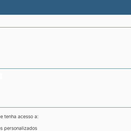
atísticas dos combustíveis
Calculadoras
 e tenha acesso a:
os personalizados