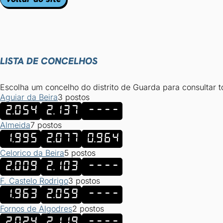
LISTA DE CONCELHOS
Escolha um concelho do distrito de Guarda para consultar 
Aguiar da Beira
3 postos
2.054
2.137
----
Almeida
7 postos
1.995
2.077
0.964
Celorico da Beira
5 postos
2.009
2.103
----
F. Castelo Rodrigo
3 postos
1.963
2.059
----
Fornos de Algodres
2 postos
2.024
2.119
----