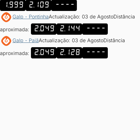
1.999
2.109
----
Galp - Pontinha
Actualização: 03 de Agosto
Distância
2.049
2.144
----
aproximada:
Galp - Paiã
Actualização: 03 de Agosto
Distância
2.049
2.128
----
aproximada: