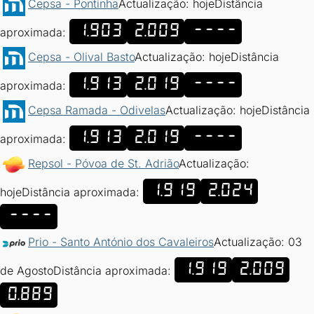
Cepsa - Pontinha
Actualização: hoje
Distância
1.903
2.009
----
aproximada:
Cepsa - Olival Basto
Actualização: hoje
Distância
1.913
2.019
----
aproximada:
Cepsa Ramada - Odivelas
Actualização: hoje
Distância
1.913
2.019
----
aproximada:
Repsol - Póvoa de St. Adrião
Actualização:
1.919
2.024
hoje
Distância aproximada:
----
Prio - Santo António dos Cavaleiros
Actualização: 03
1.919
2.009
de Agosto
Distância aproximada:
0.889