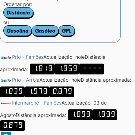
Ordenar por:
Distância
ou
Gasolina
Gasóleo
GPL
Prio - Famões
Actualização: hoje
Distância
1.819
1.959
----
aproximada:
Prio - Arroja
Actualização: hoje
Distância aproximada:
1.839
1.979
0.879
Intermarché - Famões
Actualização: 03 de
1.899
1.999
Agosto
Distância aproximada:
0.879