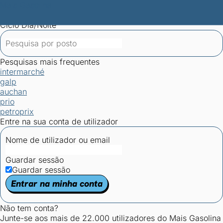
Mais Gasolina
Postos por concelho
Postos mais baratos
Mapa de
postos
Estatísticas dos combustíveis
Calculadoras
Ciclo Dia/Noite
Pesquisas mais frequentes
intermarché
galp
auchan
prio
petroprix
Entre na sua conta de utilizador
Nome de utilizador ou email
Guardar sessão
Guardar sessão
Entrar na minha conta
Não tem conta?
Junte-se aos mais de 22.000 utilizadores do Mais Gasolina