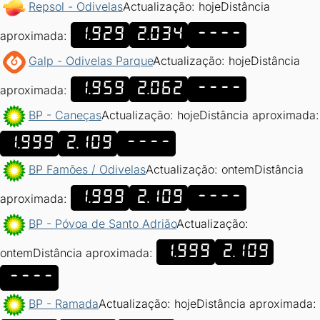
Repsol - Odivelas
Actualização: hoje
Distância
1.929
2.034
----
aproximada:
Galp - Odivelas Parque
Actualização: hoje
Distância
1.959
2.062
----
aproximada:
BP - Caneças
Actualização: hoje
Distância aproximada:
1.999
2.109
----
BP Famões / Odivelas
Actualização: ontem
Distância
1.999
2.109
----
aproximada:
BP - Póvoa de Santo Adrião
Actualização:
1.999
2.109
ontem
Distância aproximada:
----
BP - Ramada
Actualização: hoje
Distância aproximada: