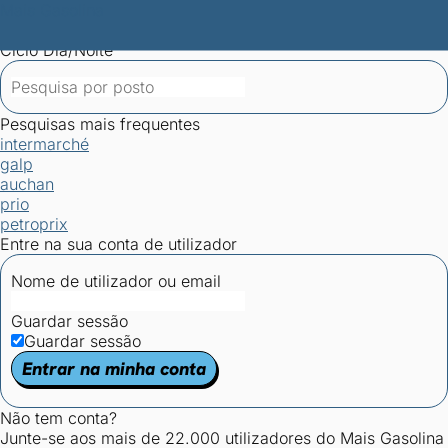
Mais Gasolina
Postos por concelho
Postos mais baratos
Mapa de
postos
Estatísticas dos combustíveis
Calculadoras
Ciclo Dia/Noite
Pesquisas mais frequentes
intermarché
galp
auchan
prio
petroprix
Entre na sua conta de utilizador
Nome de utilizador ou email
Guardar sessão
Guardar sessão
Entrar na minha conta
Não tem conta?
Junte-se aos mais de 22.000 utilizadores do Mais Gasolina