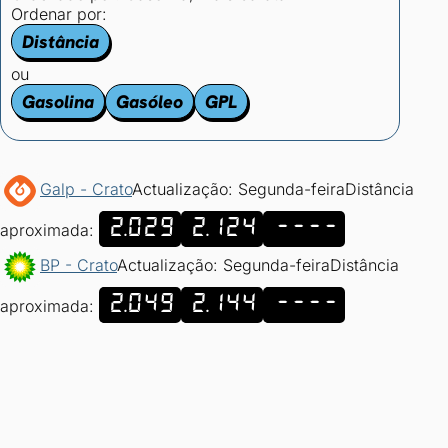
Ordenar por:
Distância
ou
Gasolina
Gasóleo
GPL
Galp - Crato
Actualização: Segunda-feira
Distância
2.029
2.124
----
aproximada:
BP - Crato
Actualização: Segunda-feira
Distância
2.049
2.144
----
aproximada: