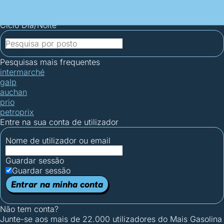
Mais Gasolina
Postos por concelho
Postos mais baratos
Mapa de
postos
Estatísticas dos combustíveis
Calculadoras
Ciclo Dia/Noite
Pesquisas mais frequentes
intermarché
galp
auchan
prio
petroprix
Entre na sua conta de utilizador
Nome de utilizador ou email
Guardar sessão
Guardar sessão
Entrar na minha conta
Não tem conta?
Junte-se aos mais de 22.000 utilizadores do Mais Gasolina