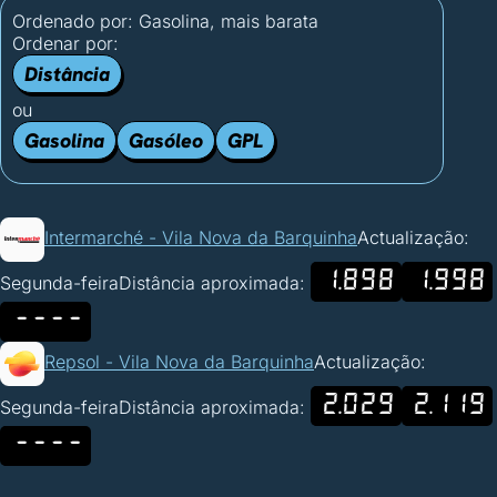
Ordenado por:
Gasolina, mais barata
Ordenar por:
Distância
ou
Gasolina
Gasóleo
GPL
Intermarché - Vila Nova da Barquinha
Actualização:
1.898
1.998
Segunda-feira
Distância aproximada:
----
Repsol - Vila Nova da Barquinha
Actualização:
2.029
2.119
Segunda-feira
Distância aproximada:
----