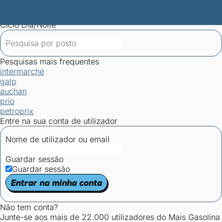
Mais Gasolina
Postos por concelho
Postos mais baratos
Mapa de
postos
Estatísticas dos combustíveis
Calculadoras
Ciclo Dia/Noite
Pesquisas mais frequentes
intermarché
galp
auchan
prio
petroprix
Entre na sua conta de utilizador
Nome de utilizador ou email
Guardar sessão
Guardar sessão
Entrar na minha conta
Não tem conta?
Junte-se aos mais de 22.000 utilizadores do Mais Gasolina