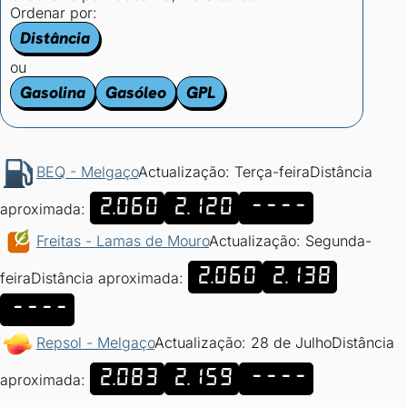
Ordenar por:
Distância
ou
Gasolina
Gasóleo
GPL
BEQ - Melgaço
Actualização: Terça-feira
Distância
2.060
2.120
----
aproximada:
Freitas - Lamas de Mouro
Actualização: Segunda-
2.060
2.138
feira
Distância aproximada:
----
Repsol - Melgaço
Actualização: 28 de Julho
Distância
2.083
2.159
----
aproximada: