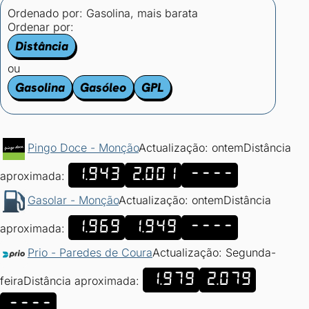
Ordenado por:
Gasolina, mais barata
Ordenar por:
Distância
ou
Gasolina
Gasóleo
GPL
Pingo Doce - Monção
Actualização: ontem
Distância
1.943
2.001
----
aproximada:
Gasolar - Monção
Actualização: ontem
Distância
1.969
1.949
----
aproximada:
Prio - Paredes de Coura
Actualização: Segunda-
1.979
2.079
feira
Distância aproximada:
----