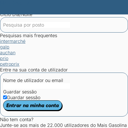
Mais Gasolina
Postos por concelho
Postos mais baratos
Mapa de
postos
Estatísticas dos combustíveis
Calculadoras
Ciclo Dia/Noite
Pesquisas mais frequentes
intermarché
galp
auchan
prio
petroprix
Entre na sua conta de utilizador
Nome de utilizador ou email
Guardar sessão
Guardar sessão
Entrar na minha conta
Não tem conta?
Junte-se aos mais de 22.000 utilizadores do Mais Gasolina