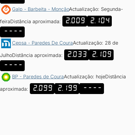
Galp - Barbeita - Monção
Actualização: Segunda-
2.009
2.104
feira
Distância aproximada:
----
Cepsa - Paredes De Coura
Actualização: 28 de
2.033
2.109
Julho
Distância aproximada:
----
BP - Paredes de Coura
Actualização: hoje
Distância
2.099
2.199
----
aproximada: