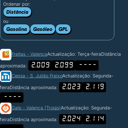
Ordenar por:
Distância
ou
Gasolina
Gasóleo
GPL
Freitas - Valença
Actualização: Terça-feira
Distância
2.009
2.099
----
aproximada:
Cepsa - S. Julião Freixo
Actualização: Segunda-
2.023
2.119
feira
Distância aproximada:
----
Galp - Valença (Troias)
Actualização: Segunda-
2.024
2.114
feira
Distância aproximada: