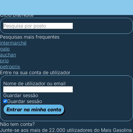
Mais Gasolina
Postos por concelho
Postos mais baratos
Mapa de
postos
Estatísticas dos combustíveis
Calculadoras
Ciclo Dia/Noite
Pesquisas mais frequentes
intermarché
galp
auchan
prio
petroprix
Entre na sua conta de utilizador
Nome de utilizador ou email
Guardar sessão
Guardar sessão
Entrar na minha conta
Não tem conta?
Junte-se aos mais de 22.000 utilizadores do Mais Gasolina