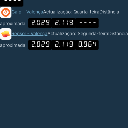
----
Galp - Valença
Actualização: Quarta-feira
Distância
2.029
2.119
----
aproximada:
Repsol - Valença
Actualização: Segunda-feira
Distância
2.029
2.119
0.964
aproximada: