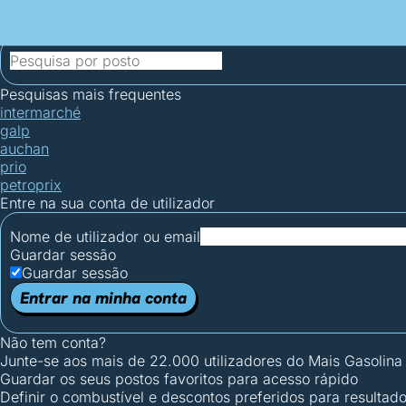
Mais Gasolina
Postos por concelho
Postos mais baratos
Mapa de postos
Est
Ciclo Dia/Noite
Pesquisas mais frequentes
intermarché
galp
auchan
prio
petroprix
Entre na sua conta de utilizador
Nome de utilizador ou email
Guardar sessão
Guardar sessão
Entrar na minha conta
Não tem conta?
Junte-se aos mais de 22.000 utilizadores do Mais Gasolina
Guardar os seus postos favoritos para acesso rápido
Definir o combustível e descontos preferidos para resultad