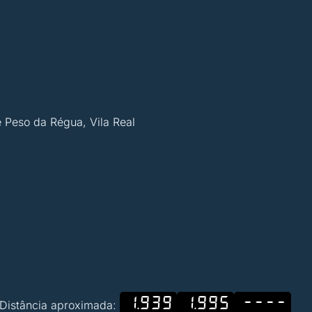
 Peso da Régua, Vila Real
1.939
1.995
----
Distância aproximada: