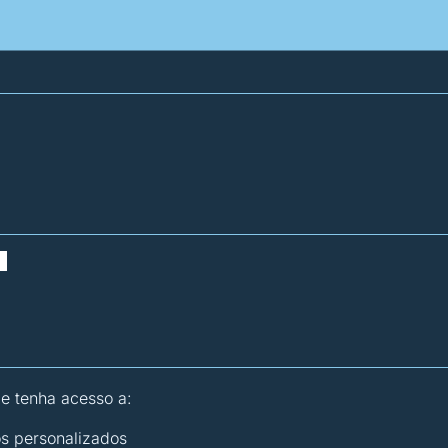
atísticas dos combustíveis
Calculadoras
 e tenha acesso a:
os personalizados