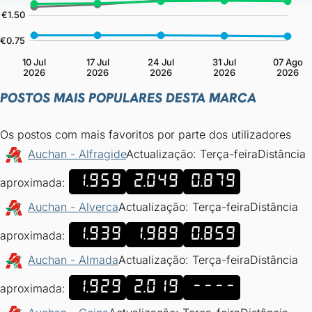
POSTOS MAIS POPULARES DESTA MARCA
Os postos com mais favoritos por parte dos utilizadores
Auchan - Alfragide
Actualização: Terça-feira
Distância
1.959
2.049
0.879
aproximada:
Auchan - Alverca
Actualização: Terça-feira
Distância
1.939
1.989
0.859
aproximada:
Auchan - Almada
Actualização: Terça-feira
Distância
1.929
2.019
----
aproximada: