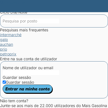
Mais Gasolina
Postos por concelho
Postos mais baratos
Mapa de
postos
Estatísticas dos combustíveis
Calculadoras
Ciclo Dia/Noite
Pesquisas mais frequentes
intermarché
galp
auchan
prio
petroprix
Entre na sua conta de utilizador
Nome de utilizador ou email
Guardar sessão
Guardar sessão
Entrar na minha conta
Não tem conta?
Junte-se aos mais de 22.000 utilizadores do Mais Gasolina