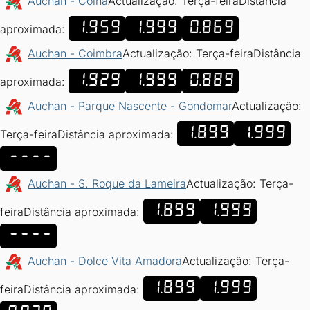
Auchan - Coina
Actualização: Terça-feira
Distância
1.959
1.999
0.869
aproximada:
Auchan - Coimbra
Actualização: Terça-feira
Distância
1.929
1.999
0.889
aproximada:
Auchan - Parque Nascente - Gondomar
Actualização:
1.899
1.999
Terça-feira
Distância aproximada:
----
Auchan - S. Roque da Lameira
Actualização: Terça-
1.899
1.999
feira
Distância aproximada:
----
Auchan - Dolce Vita Amadora
Actualização: Terça-
1.899
1.999
feira
Distância aproximada: