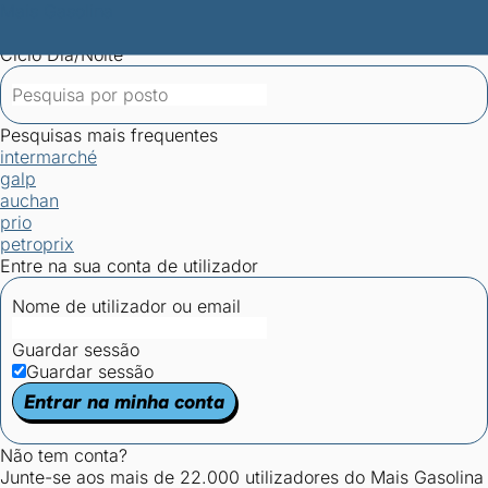
Mais Gasolina
Postos por concelho
Postos mais baratos
Mapa de
postos
Estatísticas dos combustíveis
Calculadoras
Ciclo Dia/Noite
Pesquisas mais frequentes
intermarché
galp
auchan
prio
petroprix
Entre na sua conta de utilizador
Nome de utilizador ou email
Guardar sessão
Guardar sessão
Entrar na minha conta
Não tem conta?
Junte-se aos mais de 22.000 utilizadores do Mais Gasolina