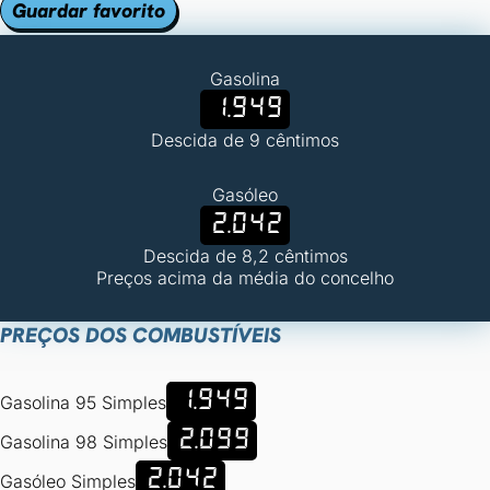
Guardar favorito
Gasolina
1.949
Descida de 9 cêntimos
Gasóleo
2.042
Descida de 8,2 cêntimos
Preços acima da média do concelho
PREÇOS DOS COMBUSTÍVEIS
1.949
Gasolina 95 Simples
2.099
Gasolina 98 Simples
2.042
Gasóleo Simples