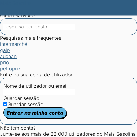
Mais Gasolina
Postos por concelho
Postos mais baratos
Mapa de
postos
Estatísticas dos combustíveis
Calculadoras
Ciclo Dia/Noite
Pesquisas mais frequentes
intermarché
galp
auchan
prio
petroprix
Entre na sua conta de utilizador
Nome de utilizador ou email
Guardar sessão
Guardar sessão
Entrar na minha conta
Não tem conta?
Junte-se aos mais de 22.000 utilizadores do Mais Gasolina