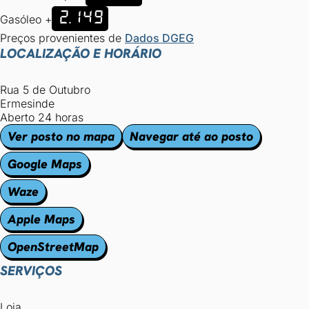
2.149
Gasóleo +
Preços provenientes de
Dados DGEG
LOCALIZAÇÃO E HORÁRIO
Rua 5 de Outubro
Ermesinde
Aberto 24 horas
Ver posto no mapa
Navegar até ao posto
Google Maps
Waze
Apple Maps
OpenStreetMap
SERVIÇOS
Loja