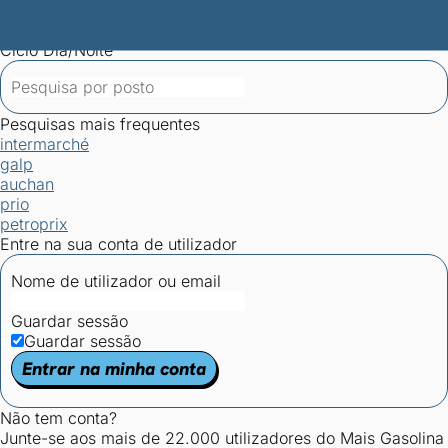
Mais Gasolina
Postos por concelho
Postos mais baratos
Mapa de
postos
Estatísticas dos combustíveis
Calculadoras
Ciclo Dia/Noite
Pesquisas mais frequentes
intermarché
galp
auchan
prio
petroprix
Entre na sua conta de utilizador
Nome de utilizador ou email
Guardar sessão
Guardar sessão
Entrar na minha conta
Não tem conta?
Junte-se aos mais de 22.000 utilizadores do Mais Gasolina