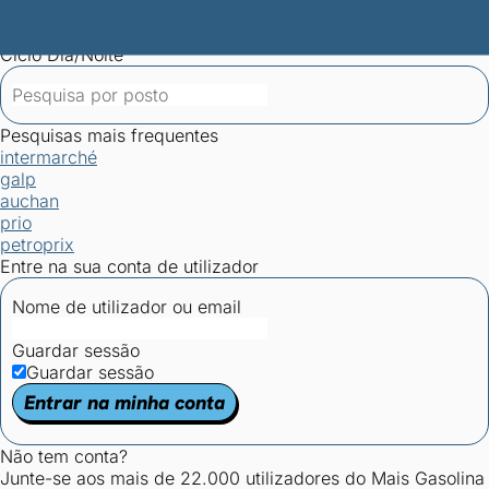
Mais Gasolina
Postos por concelho
Postos mais baratos
Mapa de
postos
Estatísticas dos combustíveis
Calculadoras
Ciclo Dia/Noite
Pesquisas mais frequentes
intermarché
galp
auchan
prio
petroprix
Entre na sua conta de utilizador
Nome de utilizador ou email
Guardar sessão
Guardar sessão
Entrar na minha conta
Não tem conta?
Junte-se aos mais de 22.000 utilizadores do Mais Gasolina