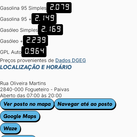
2.079
Gasolina 95 Simples
2.149
Gasolina 95 +
2.169
Gasóleo Simples
2.239
Gasóleo +
0.964
GPL Auto
Preços provenientes de
Dados DGEG
LOCALIZAÇÃO E HORÁRIO
Rua Oliveira Martins
2840-000 Fogueteiro - Paivas
Aberto das 07:00 às 20:00
Ver posto no mapa
Navegar até ao posto
Google Maps
Waze