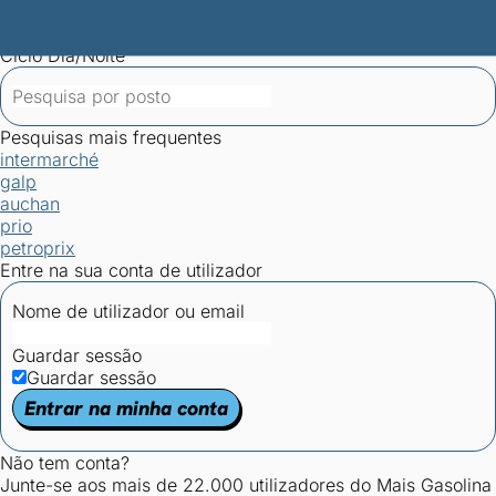
Mais Gasolina
Postos por concelho
Postos mais baratos
Mapa de
postos
Estatísticas dos combustíveis
Calculadoras
Ciclo Dia/Noite
Pesquisas mais frequentes
intermarché
galp
auchan
prio
petroprix
Entre na sua conta de utilizador
Nome de utilizador ou email
Guardar sessão
Guardar sessão
Entrar na minha conta
Não tem conta?
Junte-se aos mais de 22.000 utilizadores do Mais Gasolina