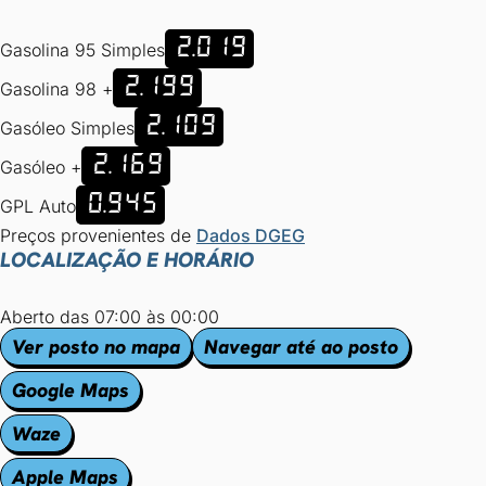
2.019
Gasolina 95 Simples
2.199
Gasolina 98 +
2.109
Gasóleo Simples
2.169
Gasóleo +
0.945
GPL Auto
Preços provenientes de
Dados DGEG
LOCALIZAÇÃO E HORÁRIO
Aberto das 07:00 às 00:00
Ver posto no mapa
Navegar até ao posto
Google Maps
Waze
Apple Maps