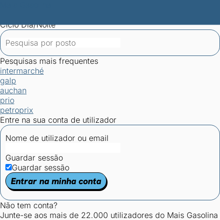
Mais Gasolina
Postos por concelho
Postos mais baratos
Mapa de
postos
Estatísticas dos combustíveis
Calculadoras
Ciclo Dia/Noite
Pesquisas mais frequentes
intermarché
galp
auchan
prio
petroprix
Entre na sua conta de utilizador
Nome de utilizador ou email
Guardar sessão
Guardar sessão
Entrar na minha conta
Não tem conta?
Junte-se aos mais de 22.000 utilizadores do Mais Gasolina