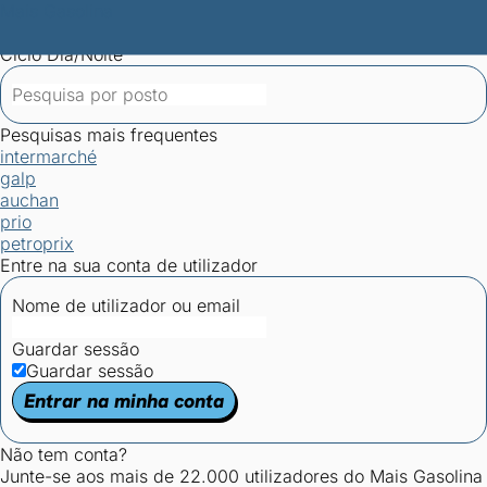
Mais Gasolina
Postos por concelho
Postos mais baratos
Mapa de
postos
Estatísticas dos combustíveis
Calculadoras
Ciclo Dia/Noite
Pesquisas mais frequentes
intermarché
galp
auchan
prio
petroprix
Entre na sua conta de utilizador
Nome de utilizador ou email
Guardar sessão
Guardar sessão
Entrar na minha conta
Não tem conta?
Junte-se aos mais de 22.000 utilizadores do Mais Gasolina