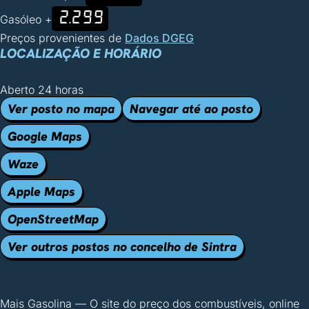
2.299
Gasóleo +
Preços provenientes de
Dados DGEG
LOCALIZAÇÃO E HORÁRIO
Aberto 24 horas
Ver posto no mapa
Navegar até ao posto
Google Maps
Waze
Apple Maps
OpenStreetMap
Ver outros postos no concelho de Sintra
Mais Gasolina
—
O site do preço dos combustíveis, online