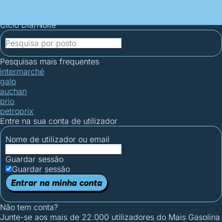
Mais Gasolina
Postos por concelho
Postos mais baratos
Mapa de
postos
Estatísticas dos combustíveis
Calculadoras
Ciclo Dia/Noite
Pesquisas mais frequentes
intermarché
galp
auchan
prio
petroprix
Entre na sua conta de utilizador
Nome de utilizador ou email
Guardar sessão
Guardar sessão
Entrar na minha conta
Não tem conta?
Junte-se aos mais de 22.000 utilizadores do Mais Gasolina