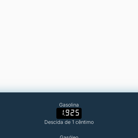
Gasolina
1.925
Descida de 1 cêntimo
Gasóleo