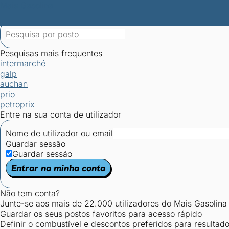
Mais Gasolina
Postos por concelho
Postos mais baratos
Mapa de postos
Est
Ciclo Dia/Noite
Pesquisas mais frequentes
intermarché
galp
auchan
prio
petroprix
Entre na sua conta de utilizador
Nome de utilizador ou email
Guardar sessão
Guardar sessão
Entrar na minha conta
Não tem conta?
Junte-se aos mais de 22.000 utilizadores do Mais Gasolina
Guardar os seus postos favoritos para acesso rápido
Definir o combustível e descontos preferidos para resultad