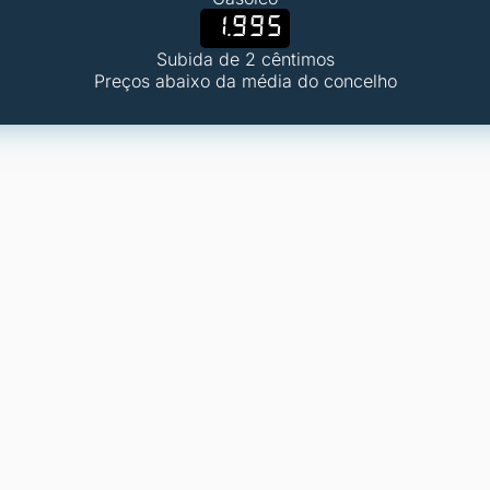
1.995
Subida de 2 cêntimos
Preços abaixo da média do concelho