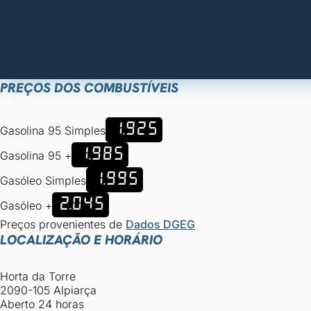
PREÇOS DOS COMBUSTÍVEIS
1.925
Gasolina 95 Simples
1.985
Gasolina 95 +
1.995
Gasóleo Simples
2.045
Gasóleo +
Preços provenientes de
Dados DGEG
LOCALIZAÇÃO E HORÁRIO
Horta da Torre
2090-105 Alpiarça
Aberto 24 horas