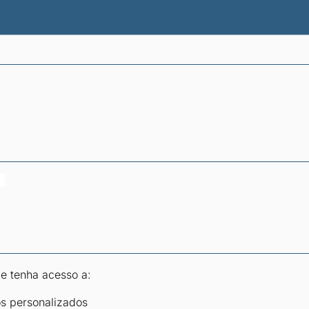
atísticas dos combustíveis
Calculadoras
 e tenha acesso a:
os personalizados