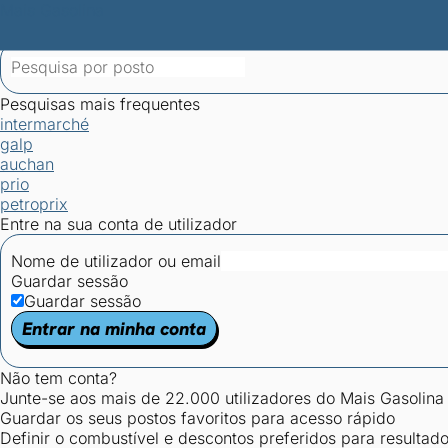
Mais Gasolina
Postos por concelho
Postos mais baratos
Mapa de postos
Est
Ciclo Dia/Noite
Pesquisas mais frequentes
intermarché
galp
auchan
prio
petroprix
Entre na sua conta de utilizador
Nome de utilizador ou email
Guardar sessão
Guardar sessão
Entrar na minha conta
Não tem conta?
Junte-se aos mais de 22.000 utilizadores do Mais Gasolina
Guardar os seus postos favoritos para acesso rápido
Definir o combustível e descontos preferidos para resultad