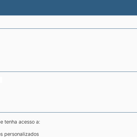
atísticas dos combustíveis
Calculadoras
 e tenha acesso a:
os personalizados