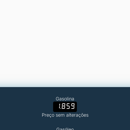
Gasolina
1.859
Preço sem alterações
Gasóleo