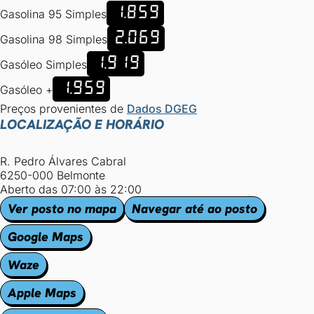
1.859
Gasolina 95 Simples
2.069
Gasolina 98 Simples
1.919
Gasóleo Simples
1.959
Gasóleo +
Preços provenientes de
Dados DGEG
LOCALIZAÇÃO E HORÁRIO
R. Pedro Álvares Cabral
6250-000 Belmonte
Aberto das 07:00 às 22:00
Ver posto no mapa
Navegar até ao posto
Google Maps
Waze
Apple Maps