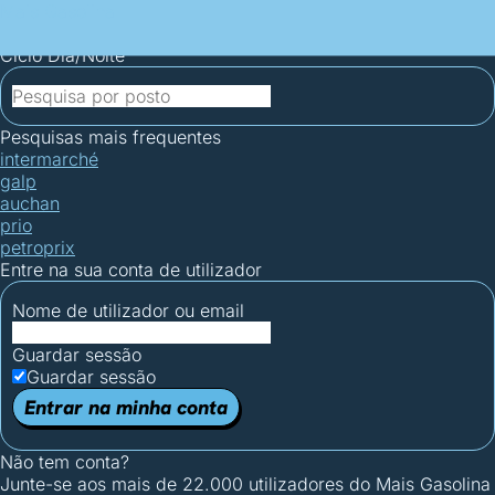
Mais Gasolina
Postos por concelho
Postos mais baratos
Mapa de
postos
Estatísticas dos combustíveis
Calculadoras
Ciclo Dia/Noite
Pesquisas mais frequentes
intermarché
galp
auchan
prio
petroprix
Entre na sua conta de utilizador
Nome de utilizador ou email
Guardar sessão
Guardar sessão
Entrar na minha conta
Não tem conta?
Junte-se aos mais de 22.000 utilizadores do Mais Gasolina