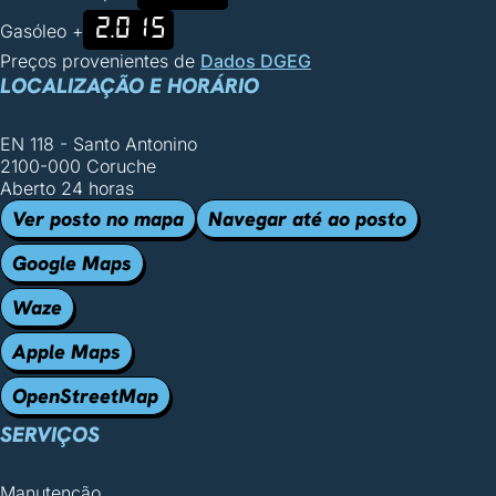
2.015
Gasóleo +
Preços provenientes de
Dados DGEG
LOCALIZAÇÃO E HORÁRIO
EN 118 - Santo Antonino
2100-000 Coruche
Aberto 24 horas
Ver posto no mapa
Navegar até ao posto
Google Maps
Waze
Apple Maps
OpenStreetMap
SERVIÇOS
Manutenção