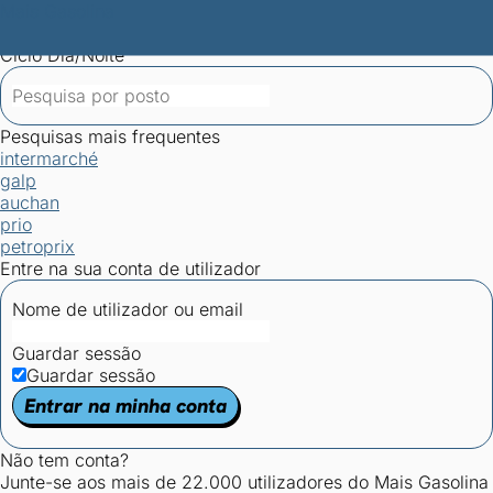
Mais Gasolina
Postos por concelho
Postos mais baratos
Mapa de
postos
Estatísticas dos combustíveis
Calculadoras
Ciclo Dia/Noite
Pesquisas mais frequentes
intermarché
galp
auchan
prio
petroprix
Entre na sua conta de utilizador
Nome de utilizador ou email
Guardar sessão
Guardar sessão
Entrar na minha conta
Não tem conta?
Junte-se aos mais de 22.000 utilizadores do Mais Gasolina