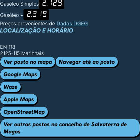
2.129
Gasóleo Simples
2.319
Gasóleo +
Preços provenientes de
Dados DGEG
LOCALIZAÇÃO E HORÁRIO
EN 118
2125-115 Marinhais
Ver posto no mapa
Navegar até ao posto
Google Maps
Waze
Apple Maps
OpenStreetMap
Ver outros postos no concelho de Salvaterra de
Magos