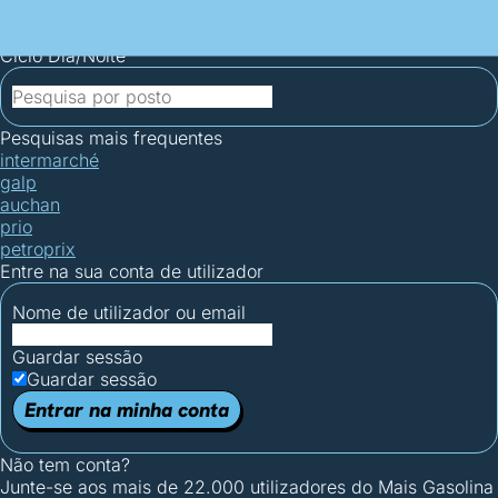
Mais Gasolina
Postos por concelho
Postos mais baratos
Mapa de
postos
Estatísticas dos combustíveis
Calculadoras
Ciclo Dia/Noite
Pesquisas mais frequentes
intermarché
galp
auchan
prio
petroprix
Entre na sua conta de utilizador
Nome de utilizador ou email
Guardar sessão
Guardar sessão
Entrar na minha conta
Não tem conta?
Junte-se aos mais de 22.000 utilizadores do Mais Gasolina