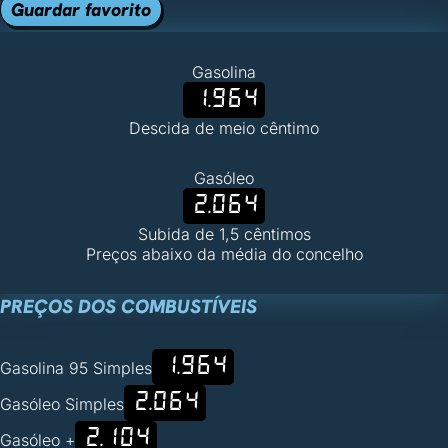
Guardar favorito
Gasolina
1.964
Descida de meio cêntimo
Gasóleo
2.064
Subida de 1,5 cêntimos
Preços abaixo da média do concelho
PREÇOS DOS COMBUSTÍVEIS
1.964
Gasolina 95 Simples
2.064
Gasóleo Simples
2.104
Gasóleo +