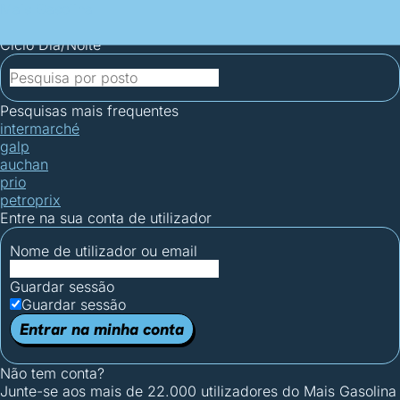
Mais Gasolina
Postos por concelho
Postos mais baratos
Mapa de
postos
Estatísticas dos combustíveis
Calculadoras
Ciclo Dia/Noite
Pesquisas mais frequentes
intermarché
galp
auchan
prio
petroprix
Entre na sua conta de utilizador
Nome de utilizador ou email
Guardar sessão
Guardar sessão
Entrar na minha conta
Não tem conta?
Junte-se aos mais de 22.000 utilizadores do Mais Gasolina