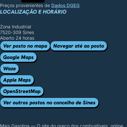
Preços provenientes de
Dados DGEG
LOCALIZAÇÃO E HORÁRIO
Zona Industrial
7520-309 Sines
Aberto 24 horas
Ver posto no mapa
Navegar até ao posto
Google Maps
Waze
Apple Maps
OpenStreetMap
Ver outros postos no concelho de Sines
Mais Gasolina
—
O site do preço dos combustíveis, online