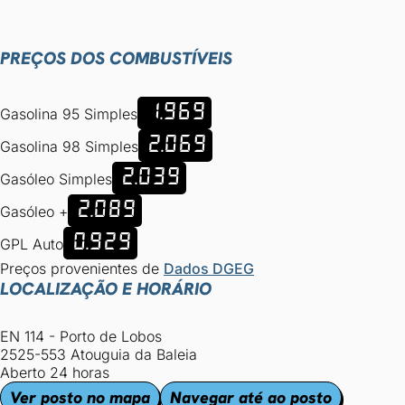
PREÇOS DOS COMBUSTÍVEIS
1.969
Gasolina 95 Simples
2.069
Gasolina 98 Simples
2.039
Gasóleo Simples
2.089
Gasóleo +
0.929
GPL Auto
Preços provenientes de
Dados DGEG
LOCALIZAÇÃO E HORÁRIO
EN 114 - Porto de Lobos
2525-553 Atouguia da Baleia
Aberto 24 horas
Ver posto no mapa
Navegar até ao posto