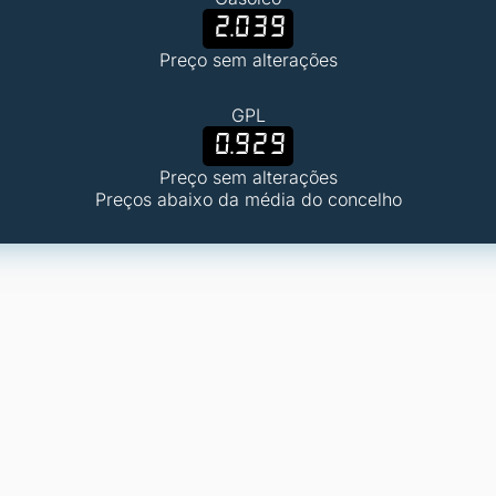
2.039
Preço sem alterações
GPL
0.929
Preço sem alterações
Preços abaixo da média do concelho