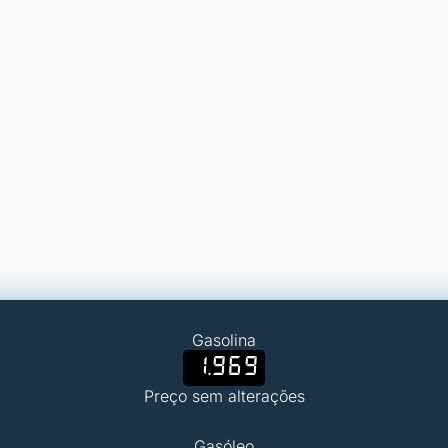
Gasolina
1.969
Preço sem alterações
Gasóleo