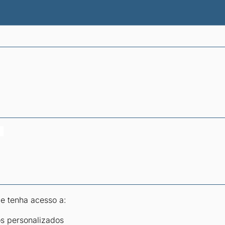
atísticas dos combustíveis
Calculadoras
 e tenha acesso a:
os personalizados