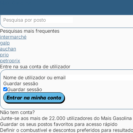
Mais Gasolina
Postos por concelho
Postos mais baratos
Mapa de postos
Est
Ciclo Dia/Noite
Pesquisas mais frequentes
intermarché
galp
auchan
prio
petroprix
Entre na sua conta de utilizador
Nome de utilizador ou email
Guardar sessão
Guardar sessão
Entrar na minha conta
Não tem conta?
Junte-se aos mais de 22.000 utilizadores do Mais Gasolina
Guardar os seus postos favoritos para acesso rápido
Definir o combustível e descontos preferidos para resultad