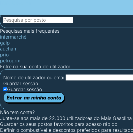
Mais Gasolina
Postos por concelho
Postos mais baratos
Mapa de postos
Est
Ciclo Dia/Noite
Pesquisas mais frequentes
intermarché
galp
auchan
prio
petroprix
Entre na sua conta de utilizador
Nome de utilizador ou email
Guardar sessão
Guardar sessão
Entrar na minha conta
Não tem conta?
Junte-se aos mais de 22.000 utilizadores do Mais Gasolina
Guardar os seus postos favoritos para acesso rápido
Definir o combustível e descontos preferidos para resultad