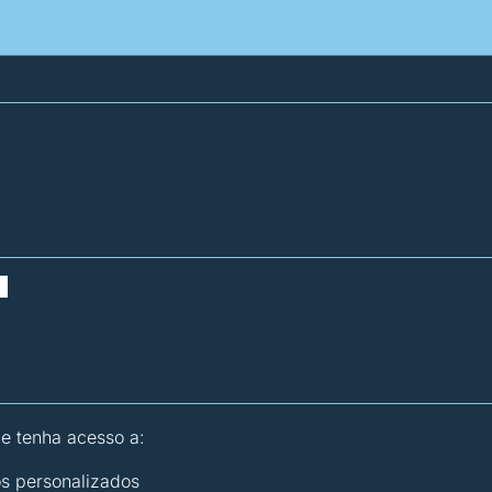
atísticas dos combustíveis
Calculadoras
 e tenha acesso a:
os personalizados