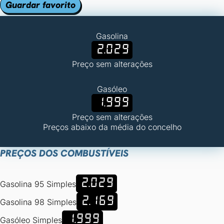
Guardar favorito
Gasolina
2.029
Preço sem alterações
Gasóleo
1.999
Preço sem alterações
Preços abaixo da média do concelho
PREÇOS DOS COMBUSTÍVEIS
2.029
Gasolina 95 Simples
2.169
Gasolina 98 Simples
1.999
Gasóleo Simples