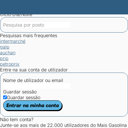
Mais Gasolina
Postos por concelho
Postos mais baratos
Mapa de
postos
Estatísticas dos combustíveis
Calculadoras
Ciclo Dia/Noite
Pesquisas mais frequentes
intermarché
galp
auchan
prio
petroprix
Entre na sua conta de utilizador
Nome de utilizador ou email
Guardar sessão
Guardar sessão
Entrar na minha conta
Não tem conta?
Junte-se aos mais de 22.000 utilizadores do Mais Gasolina