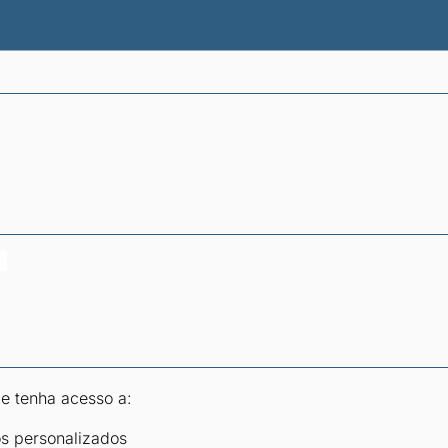
atísticas dos combustíveis
Calculadoras
 e tenha acesso a:
os personalizados