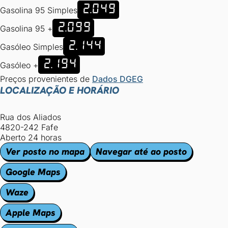
2.049
Gasolina 95 Simples
2.099
Gasolina 95 +
2.144
Gasóleo Simples
2.194
Gasóleo +
Preços provenientes de
Dados DGEG
LOCALIZAÇÃO E HORÁRIO
Rua dos Aliados
4820-242 Fafe
Aberto 24 horas
Ver posto no mapa
Navegar até ao posto
Google Maps
Waze
Apple Maps