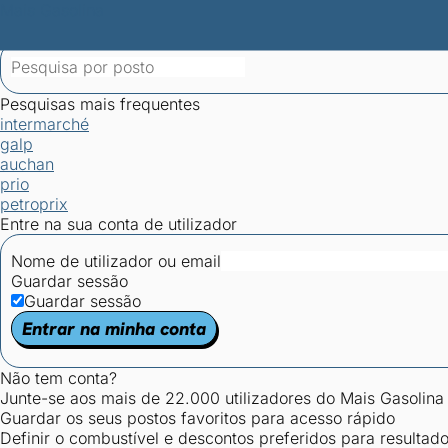
Mais Gasolina
Postos por concelho
Postos mais baratos
Mapa de postos
Est
Ciclo Dia/Noite
Pesquisas mais frequentes
intermarché
galp
auchan
prio
petroprix
Entre na sua conta de utilizador
Nome de utilizador ou email
Guardar sessão
Guardar sessão
Entrar na minha conta
Não tem conta?
Junte-se aos mais de 22.000 utilizadores do Mais Gasolina
Guardar os seus postos favoritos para acesso rápido
Definir o combustível e descontos preferidos para resultad