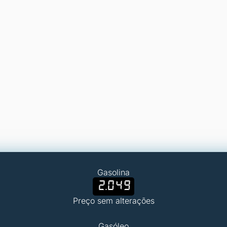
Gasolina
2.049
Preço sem alterações
Gasóleo