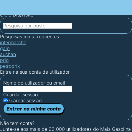
Mais Gasolina
Postos por concelho
Postos mais baratos
Mapa de
postos
Estatísticas dos combustíveis
Calculadoras
Ciclo Dia/Noite
Pesquisas mais frequentes
intermarché
galp
auchan
prio
petroprix
Entre na sua conta de utilizador
Nome de utilizador ou email
Guardar sessão
Guardar sessão
Entrar na minha conta
Não tem conta?
Junte-se aos mais de 22.000 utilizadores do Mais Gasolina