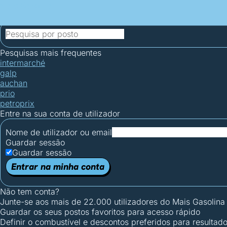
Mais Gasolina
Postos por concelho
Postos mais baratos
Mapa de postos
Est
Ciclo Dia/Noite
Pesquisas mais frequentes
intermarché
galp
auchan
prio
petroprix
Entre na sua conta de utilizador
Nome de utilizador ou email
Guardar sessão
Guardar sessão
Entrar na minha conta
Não tem conta?
Junte-se aos mais de 22.000 utilizadores do Mais Gasolina
Guardar os seus postos favoritos para acesso rápido
Definir o combustível e descontos preferidos para resultad