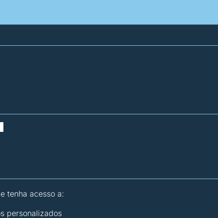
atísticas dos combustíveis
Calculadoras
 e tenha acesso a:
os personalizados