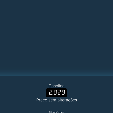
Gasolina
2.029
Preço sem alterações
Gasóleo