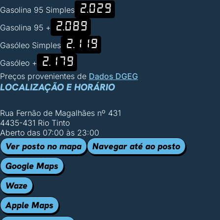
2.029
Gasolina 95 Simples
2.089
Gasolina 95 +
2.119
Gasóleo Simples
2.179
Gasóleo +
Preços provenientes de
Dados DGEG
LOCALIZAÇÃO E HORÁRIO
Rua Fernão de Magalhães nº 431
4435-431 Rio Tinto
Aberto das 07:00 às 23:00
Ver posto no mapa
Navegar até ao posto
Google Maps
Waze
Apple Maps