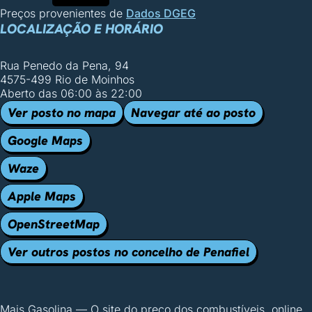
Preços provenientes de
Dados DGEG
LOCALIZAÇÃO E HORÁRIO
Rua Penedo da Pena, 94
4575-499 Rio de Moinhos
Aberto das 06:00 às 22:00
Ver posto no mapa
Navegar até ao posto
Google Maps
Waze
Apple Maps
OpenStreetMap
Ver outros postos no concelho de Penafiel
Mais Gasolina
—
O site do preço dos combustíveis, online