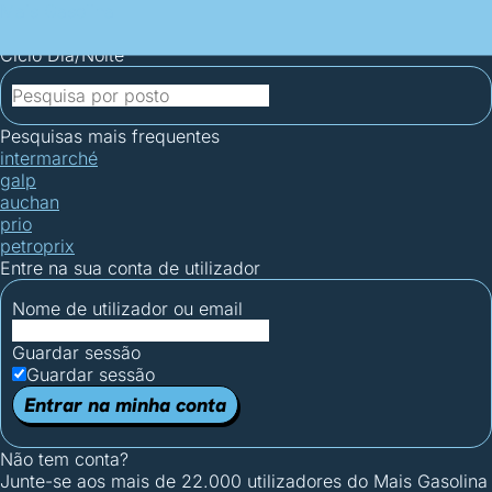
Mais Gasolina
Postos por concelho
Postos mais baratos
Mapa de
postos
Estatísticas dos combustíveis
Calculadoras
Ciclo Dia/Noite
Pesquisas mais frequentes
intermarché
galp
auchan
prio
petroprix
Entre na sua conta de utilizador
Nome de utilizador ou email
Guardar sessão
Guardar sessão
Entrar na minha conta
Não tem conta?
Junte-se aos mais de 22.000 utilizadores do Mais Gasolina