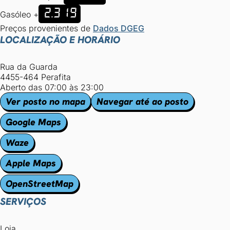
2.319
Gasóleo +
Preços provenientes de
Dados DGEG
LOCALIZAÇÃO E HORÁRIO
Rua da Guarda
4455-464 Perafita
Aberto das 07:00 às 23:00
Ver posto no mapa
Navegar até ao posto
Google Maps
Waze
Apple Maps
OpenStreetMap
SERVIÇOS
Loja