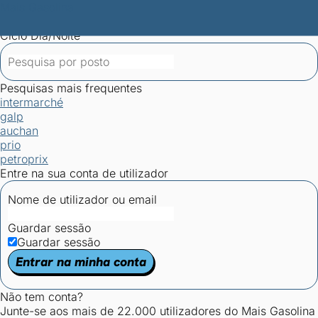
Mais Gasolina
Postos por concelho
Postos mais baratos
Mapa de
postos
Estatísticas dos combustíveis
Calculadoras
Ciclo Dia/Noite
Pesquisas mais frequentes
intermarché
galp
auchan
prio
petroprix
Entre na sua conta de utilizador
Nome de utilizador ou email
Guardar sessão
Guardar sessão
Entrar na minha conta
Não tem conta?
Junte-se aos mais de 22.000 utilizadores do Mais Gasolina