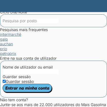
Mais Gasolina
Postos por concelho
Postos mais baratos
Mapa de
postos
Estatísticas dos combustíveis
Calculadoras
Ciclo Dia/Noite
Pesquisas mais frequentes
intermarché
galp
auchan
prio
petroprix
Entre na sua conta de utilizador
Nome de utilizador ou email
Guardar sessão
Guardar sessão
Entrar na minha conta
Não tem conta?
Junte-se aos mais de 22.000 utilizadores do Mais Gasolina