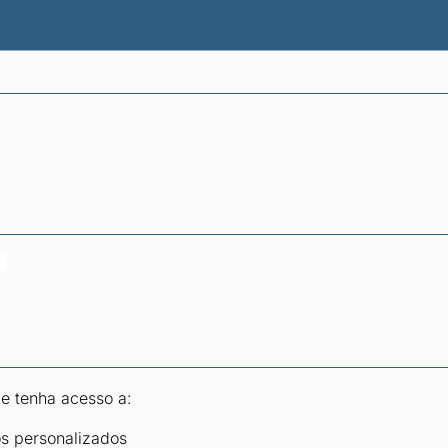
atísticas dos combustíveis
Calculadoras
 e tenha acesso a:
os personalizados