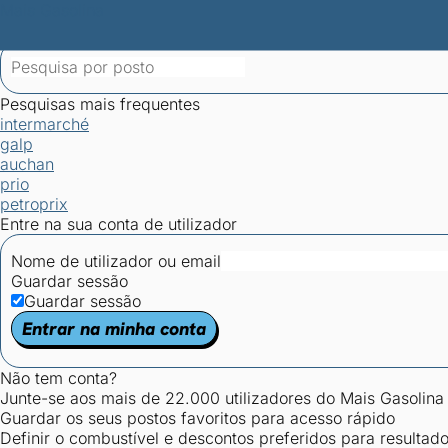
Mais Gasolina
Postos por concelho
Postos mais baratos
Mapa de postos
Est
Ciclo Dia/Noite
Pesquisas mais frequentes
intermarché
galp
auchan
prio
petroprix
Entre na sua conta de utilizador
Nome de utilizador ou email
Guardar sessão
Guardar sessão
Entrar na minha conta
Não tem conta?
Junte-se aos mais de 22.000 utilizadores do Mais Gasolina
Guardar os seus postos favoritos para acesso rápido
Definir o combustível e descontos preferidos para resultad