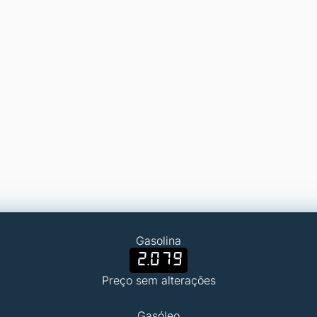
Gasolina
2.079
Preço sem alterações
Gasóleo