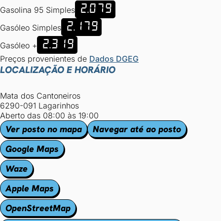
2.079
Gasolina 95 Simples
2.179
Gasóleo Simples
2.319
Gasóleo +
Preços provenientes de
Dados DGEG
LOCALIZAÇÃO E HORÁRIO
Mata dos Cantoneiros
6290-091 Lagarinhos
Aberto das 08:00 às 19:00
Ver posto no mapa
Navegar até ao posto
Google Maps
Waze
Apple Maps
OpenStreetMap