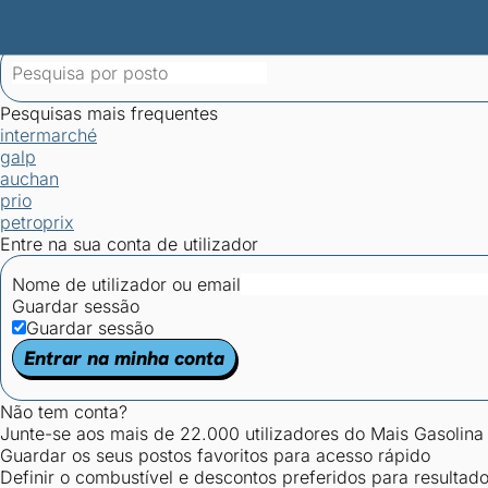
Mais Gasolina
Postos por concelho
Postos mais baratos
Mapa de postos
Est
Ciclo Dia/Noite
Pesquisas mais frequentes
intermarché
galp
auchan
prio
petroprix
Entre na sua conta de utilizador
Nome de utilizador ou email
Guardar sessão
Guardar sessão
Entrar na minha conta
Não tem conta?
Junte-se aos mais de 22.000 utilizadores do Mais Gasolina
Guardar os seus postos favoritos para acesso rápido
Definir o combustível e descontos preferidos para resultad