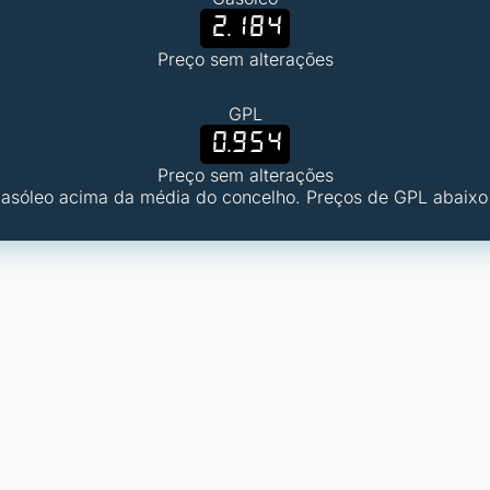
2.184
Preço sem alterações
GPL
0.954
Preço sem alterações
Gasóleo acima da média do concelho. Preços de GPL abaixo