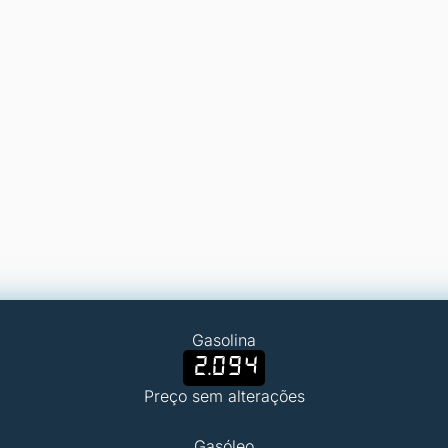
Gasolina
2.094
Preço sem alterações
Gasóleo