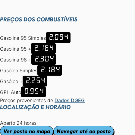
PREÇOS DOS COMBUSTÍVEIS
2.094
Gasolina 95 Simples
2.164
Gasolina 95 +
2.304
Gasolina 98 +
2.184
Gasóleo Simples
2.254
Gasóleo +
0.954
GPL Auto
Preços provenientes de
Dados DGEG
LOCALIZAÇÃO E HORÁRIO
Aberto 24 horas
Ver posto no mapa
Navegar até ao posto