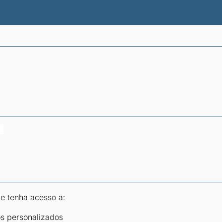
atísticas dos combustíveis
Calculadoras
 e tenha acesso a:
os personalizados