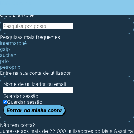
Mais Gasolina
Postos por concelho
Postos mais baratos
Mapa de
postos
Estatísticas dos combustíveis
Calculadoras
Ciclo Dia/Noite
Pesquisas mais frequentes
intermarché
galp
auchan
prio
petroprix
Entre na sua conta de utilizador
Nome de utilizador ou email
Guardar sessão
Guardar sessão
Entrar na minha conta
Não tem conta?
Junte-se aos mais de 22.000 utilizadores do Mais Gasolina