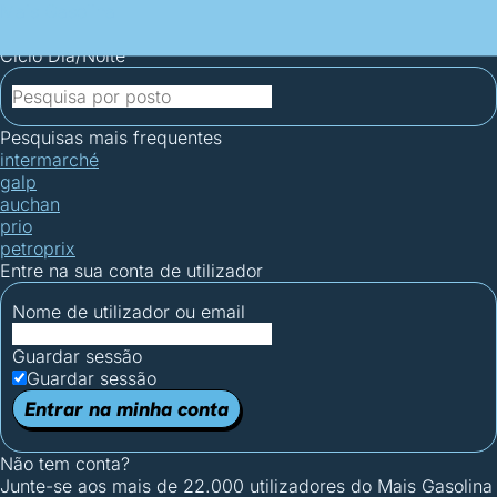
Mais Gasolina
Postos por concelho
Postos mais baratos
Mapa de
postos
Estatísticas dos combustíveis
Calculadoras
Ciclo Dia/Noite
Pesquisas mais frequentes
intermarché
galp
auchan
prio
petroprix
Entre na sua conta de utilizador
Nome de utilizador ou email
Guardar sessão
Guardar sessão
Entrar na minha conta
Não tem conta?
Junte-se aos mais de 22.000 utilizadores do Mais Gasolina