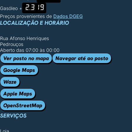
2.319
Gasóleo +
Preços provenientes de
Dados DGEG
LOCALIZAÇÃO E HORÁRIO
Rua Afonso Henriques
Pedrouços
Aberto das 07:00 às 00:00
Ver posto no mapa
Navegar até ao posto
Google Maps
Waze
Apple Maps
OpenStreetMap
SERVIÇOS
Loja