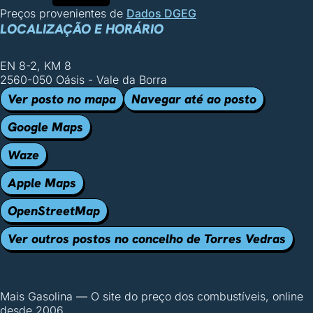
Preços provenientes de
Dados DGEG
LOCALIZAÇÃO E HORÁRIO
EN 8-2, KM 8
2560-050 Oásis - Vale da Borra
Ver posto no mapa
Navegar até ao posto
Google Maps
Waze
Apple Maps
OpenStreetMap
Ver outros postos no concelho de Torres Vedras
Mais Gasolina
—
O site do preço dos combustíveis, online
desde 2006