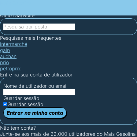
Mais Gasolina
Postos por concelho
Postos mais baratos
Mapa de
postos
Estatísticas dos combustíveis
Calculadoras
Ciclo Dia/Noite
Pesquisas mais frequentes
intermarché
galp
auchan
prio
petroprix
Entre na sua conta de utilizador
Nome de utilizador ou email
Guardar sessão
Guardar sessão
Entrar na minha conta
Não tem conta?
Junte-se aos mais de 22.000 utilizadores do Mais Gasolina