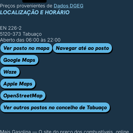
Preços provenientes de
Dados DGEG
LOCALIZAÇÃO E HORÁRIO
EN 226-2
5120-373 Tabuaço
Aberto das 06:00 às 22:00
Ver posto no mapa
Navegar até ao posto
Google Maps
Waze
Apple Maps
OpenStreetMap
Ver outros postos no concelho de Tabuaço
Mais Gasolina
—
O site do preço dos combustíveis, online