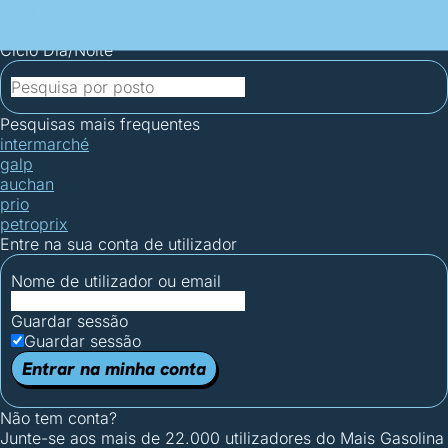
Mais Gasolina
Postos por concelho
Postos mais baratos
Mapa de
postos
Estatísticas dos combustíveis
Calculadoras
Ciclo Dia/Noite
Pesquisas mais frequentes
intermarché
galp
auchan
prio
petroprix
Entre na sua conta de utilizador
Nome de utilizador ou email
Guardar sessão
Guardar sessão
Entrar na minha conta
Não tem conta?
Junte-se aos mais de 22.000 utilizadores do Mais Gasolina