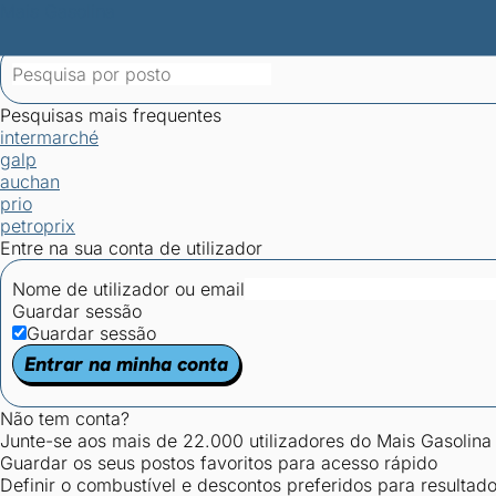
Mais Gasolina
Postos por concelho
Postos mais baratos
Mapa de postos
Est
Ciclo Dia/Noite
Pesquisas mais frequentes
intermarché
galp
auchan
prio
petroprix
Entre na sua conta de utilizador
Nome de utilizador ou email
Guardar sessão
Guardar sessão
Entrar na minha conta
Não tem conta?
Junte-se aos mais de 22.000 utilizadores do Mais Gasolina
Guardar os seus postos favoritos para acesso rápido
Definir o combustível e descontos preferidos para resultad