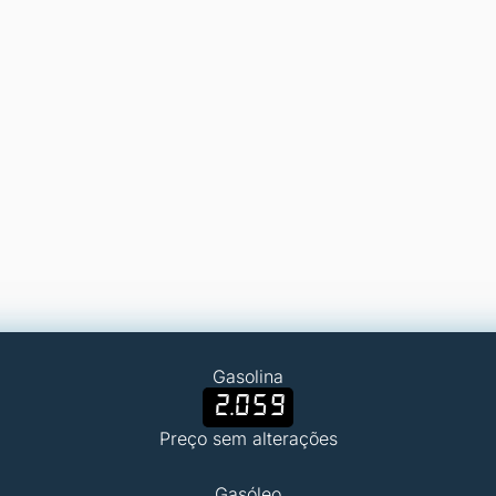
Gasolina
2.059
Preço sem alterações
Gasóleo