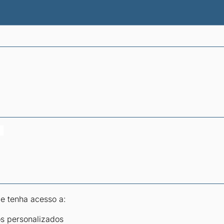
atísticas dos combustíveis
Calculadoras
 e tenha acesso a:
os personalizados