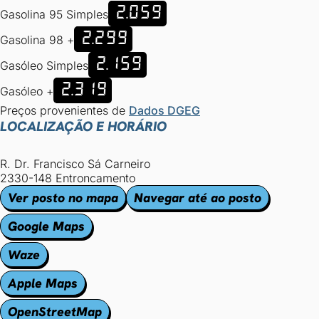
2.059
Gasolina 95 Simples
2.299
Gasolina 98 +
2.159
Gasóleo Simples
2.319
Gasóleo +
Preços provenientes de
Dados DGEG
LOCALIZAÇÃO E HORÁRIO
R. Dr. Francisco Sá Carneiro
2330-148 Entroncamento
Ver posto no mapa
Navegar até ao posto
Google Maps
Waze
Apple Maps
OpenStreetMap