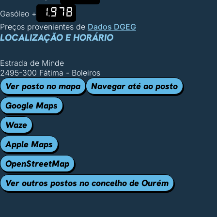
1.978
Gasóleo +
Preços provenientes de
Dados DGEG
LOCALIZAÇÃO E HORÁRIO
Estrada de Minde
2495-300 Fátima - Boleiros
Ver posto no mapa
Navegar até ao posto
Google Maps
Waze
Apple Maps
OpenStreetMap
Ver outros postos no concelho de Ourém