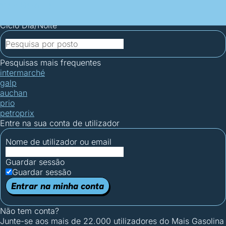
Mais Gasolina
Postos por concelho
Postos mais baratos
Mapa de
postos
Estatísticas dos combustíveis
Calculadoras
Ciclo Dia/Noite
Pesquisas mais frequentes
intermarché
galp
auchan
prio
petroprix
Entre na sua conta de utilizador
Nome de utilizador ou email
Guardar sessão
Guardar sessão
Entrar na minha conta
Não tem conta?
Junte-se aos mais de 22.000 utilizadores do Mais Gasolina