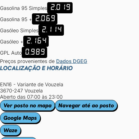
2.019
Gasolina 95 Simples
2.069
Gasolina 95 +
2.114
Gasóleo Simples
2.164
Gasóleo +
0.989
GPL Auto
Preços provenientes de
Dados DGEG
LOCALIZAÇÃO E HORÁRIO
EN16 - Variante de Vouzela
3670-247 Vouzela
Aberto das 07:00 às 23:00
Ver posto no mapa
Navegar até ao posto
Google Maps
Waze