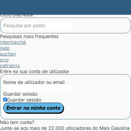
Mais Gasolina
Postos por concelho
Postos mais baratos
Mapa de
postos
Estatísticas dos combustíveis
Calculadoras
Ciclo Dia/Noite
Pesquisas mais frequentes
intermarché
galp
auchan
prio
petroprix
Entre na sua conta de utilizador
Nome de utilizador ou email
Guardar sessão
Guardar sessão
Entrar na minha conta
Não tem conta?
Junte-se aos mais de 22.000 utilizadores do Mais Gasolina