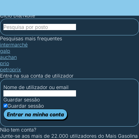
Mais Gasolina
Postos por concelho
Postos mais baratos
Mapa de
postos
Estatísticas dos combustíveis
Calculadoras
Ciclo Dia/Noite
Pesquisas mais frequentes
intermarché
galp
auchan
prio
petroprix
Entre na sua conta de utilizador
Nome de utilizador ou email
Guardar sessão
Guardar sessão
Entrar na minha conta
Não tem conta?
Junte-se aos mais de 22.000 utilizadores do Mais Gasolina