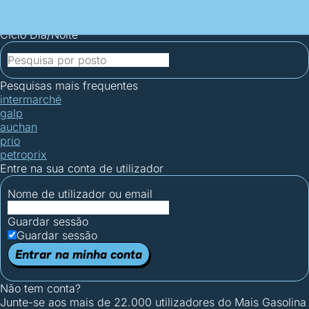
Mais Gasolina
Postos por concelho
Postos mais baratos
Mapa de
postos
Estatísticas dos combustíveis
Calculadoras
Ciclo Dia/Noite
Pesquisas mais frequentes
intermarché
galp
auchan
prio
petroprix
Entre na sua conta de utilizador
Nome de utilizador ou email
Guardar sessão
Guardar sessão
Entrar na minha conta
Não tem conta?
Junte-se aos mais de 22.000 utilizadores do Mais Gasolina